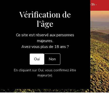
12h30 / 14h - 19h
Horaires d'ouvertures |
Vic-le-compte
: Jeudi & Samedi de 9h00
Vérification de
à 12h30 et Vendredi de 16h à 19h
l'âge
Ce site est réservé aux personnes
majeures.
Avez-vous plus de 18 ans ?
Oui
Non
Auvergne
En cliquant sur Oui, vous confirmez être
majeur(e).